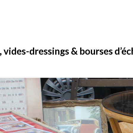
,
vides-dressings
&
bourses d’é