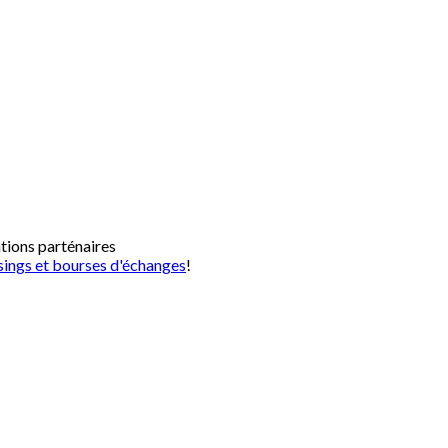
ations parténaires
sings et bourses d'échanges
!