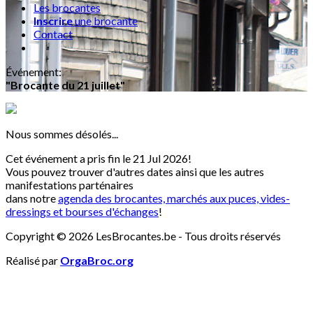
Les brocantes
Inscrire
une brocante
Contact
Événement
:
"Brocante du 21 juillet"
Nous sommes désolés...
Cet événement a pris fin le 21 Jul 2026!
Vous pouvez trouver d'autres dates ainsi que les autres
manifestations parténaires
dans notre
agenda des brocantes, marchés aux puces, vides-
dressings et bourses d'échanges
!
Copyright © 2026 LesBrocantes.be - Tous droits réservés
Réalisé par
OrgaBroc.org